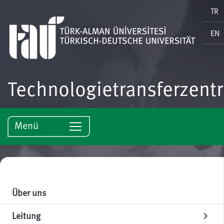
TR
EN
Technologietransferzent
Menü
Über uns
Leitung
chevron_right