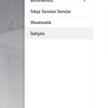
Birimlerimiz
chevron_right
Sıkça Sorulan Sorular
Yönetmelik
İletişim