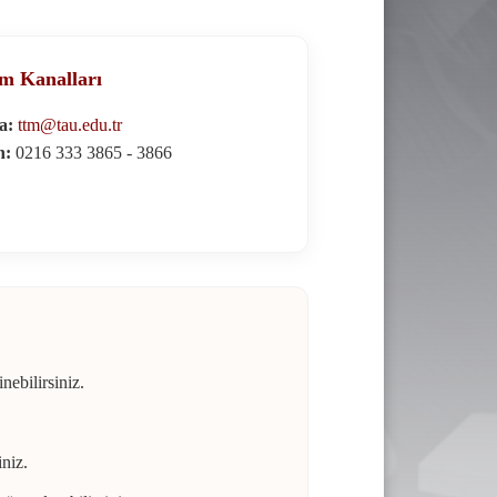
şim Kanalları
a:
ttm@tau.edu.tr
n:
0216 333 3865 - 3866
ebilirsiniz.
iniz.