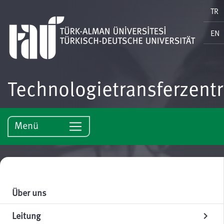
TR
EN
Technologietransferzent
Menü
Über uns
Leitung
chevron_right