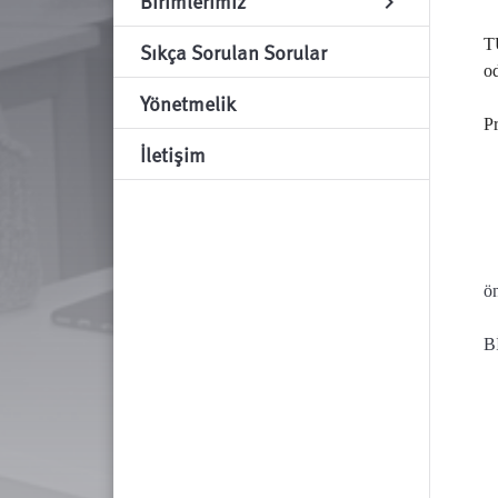
Birimlerimiz
chevron_right
T
Sıkça Sorulan Sorular
od
Yönetmelik
Pr
İletişim
ön
B