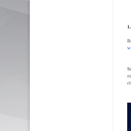
1
Ba
w
So
m
el