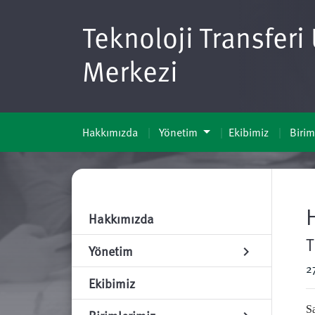
Teknoloji Transfer
Merkezi
Hakkımızda
Yönetim
Ekibimiz
Birim
Hakkımızda
T
Yönetim
chevron_right
2
Ekibimiz
S