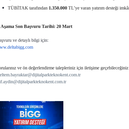
TÜBİTAK tarafından
1.350.000
TL’ye varan yatırım desteği imkâ
. Aşama Son Başvuru Tarihi: 20 Mart
şvuru ve detaylı bilgi için:
ww.deltabigg.com
rularınız ve ön değerlendirme talepleriniz için iletişime geçebileceğiniz
eltem.bayraktar@dijitalparkteknokent.com.tr
if.aydin@dijitalparkteknokent.com.tr